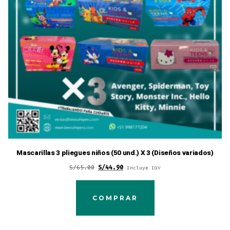
Mascarillas 3 pliegues niños (50 und.) X 3 (Diseños variados)
Original
Current
S/
65.00
S/
44.90
Incluye IGV
price
price
was:
is:
COMPRAR
S/65.00.
S/44.90.