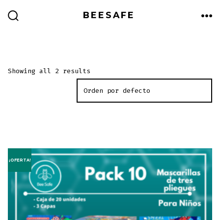
Saltar
BEESAFE
al
ALTERNAR
ME
LA
contenido
BÚSQUEDA
Showing all 2 results
¡OFERTA!