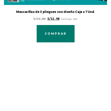
Mascarillas de 3 pliegues con diseño Caja x 7 Und.
Original
Current
S/
25.00
S/
12.90
Incluye IGV
price
price
was:
is:
COMPRAR
S/25.00.
S/12.90.