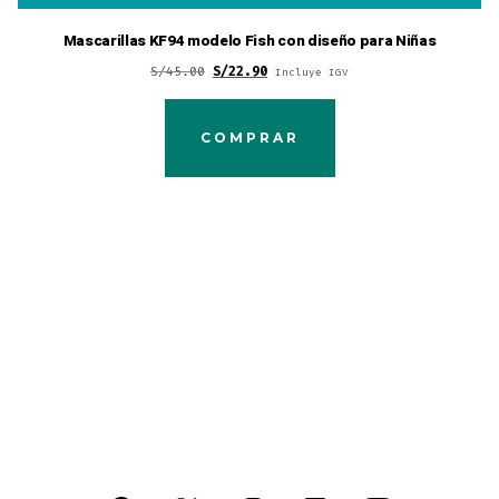
Mascarillas KF94 modelo Fish con diseño para Niñas
Original
Current
S/
45.00
S/
22.90
Incluye IGV
price
price
was:
is:
COMPRAR
S/45.00.
S/22.90.