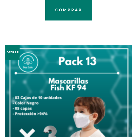
was:
is:
COMPRAR
S/74.40.
S/49.90.
¡OFERTA!