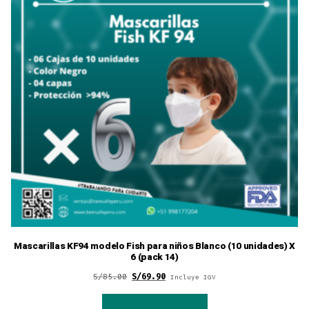
Mascarillas KF94 modelo Fish para niños Blanco (10 unidades) X
6 (pack 14)
Original
Current
S/
85.00
S/
69.90
Incluye IGV
price
price