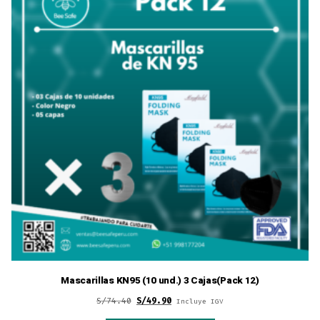
Mascarillas KN95 (10 und.) 3 Cajas(Pack 12)
Original
Current
S/
74.40
S/
49.90
Incluye IGV
price
price