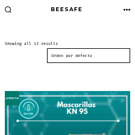
Saltar
BEESAFE
al
ALTERNAR
ME
LA
contenido
BÚSQUEDA
Showing all 13 results
¡OFERTA!