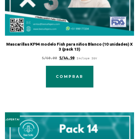
Mascarillas KF94 modelo Fish para niños Blanco (10 unidades) X
3 (pack 13)
Original
Current
S/
60.00
S/
44.90
Incluye IGV
price
price
was:
is:
COMPRAR
S/60.00.
S/44.90.
¡OFERTA!