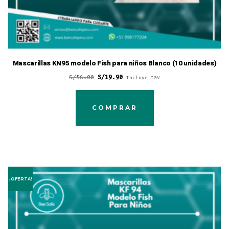
Mascarillas KN95 modelo Fish para niños Blanco (10 unidades)
Original
Current
S/
56.00
S/
19.90
Incluye IGV
price
price
was:
is:
COMPRAR
S/56.00.
S/19.90.
¡OFERTA!