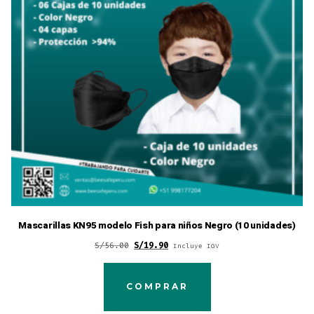
Mascarillas KN95 modelo Fish para niños Negro (10 unidades)
Original
Current
S/
56.00
S/
19.90
Incluye IGV
price
price
was:
is:
COMPRAR
S/56.00.
S/19.90.