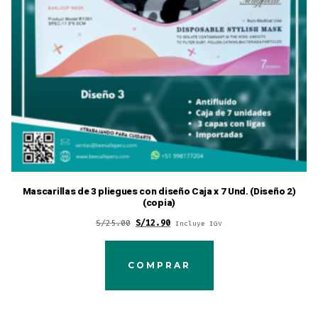
Mascarillas de 3 pliegues con diseño Caja x 7 Und. (Diseño 2)
(copia)
Original
Current
S/
25.00
S/
12.90
Incluye IGV
price
price
was:
is:
COMPRAR
S/25.00.
S/12.90.