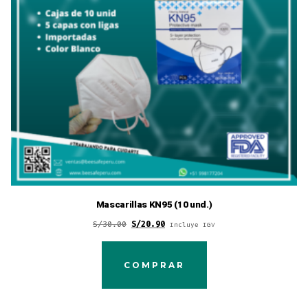
Mascarillas KN95 (10 und.)
Original
Current
S/
30.00
S/
20.90
Incluye IGV
price
price
was:
is:
COMPRAR
S/30.00.
S/20.90.