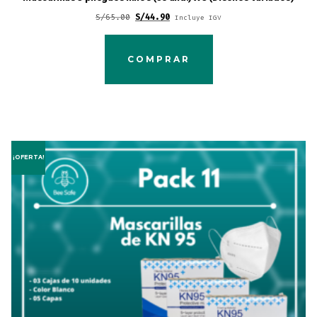
Original
Current
S/
65.00
S/
44.90
Incluye IGV
price
price
was:
is:
COMPRAR
S/65.00.
S/44.90.
¡OFERTA!