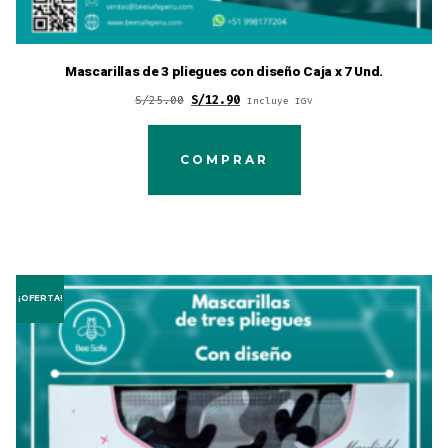
Mascarillas de 3 pliegues con diseño Caja x 7 Und.
Original
Current
S/
25.00
S/
12.90
Incluye IGV
price
price
was:
is:
COMPRAR
S/25.00.
S/12.90.
¡OFERTA!