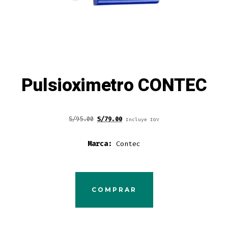
Pulsioximetro CONTEC
Original
Current
S/
95.00
S/
79.00
Incluye IGV
price
price
Marca:
Contec
was:
is:
S/95.00.
S/79.00.
COMPRAR