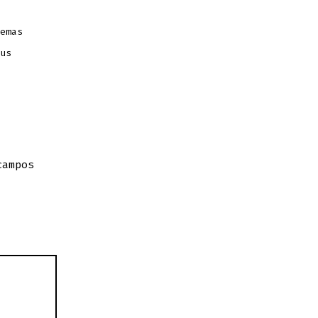
emas
us
ampos