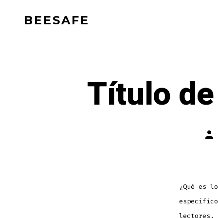
Saltar
BEESAFE
al
contenido
Título de
Aut
de
la
ent
¿Qué es lo
específico
lectores, 