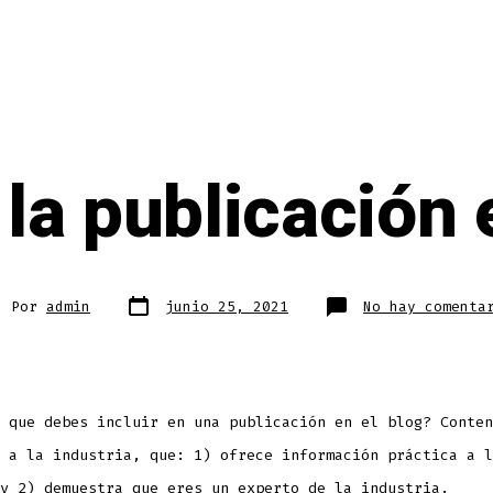
 la publicación 
Fecha
or
Por
admin
junio 25, 2021
No hay comenta
de
publicación
rada
 que debes incluir en una publicación en el blog? Conten
 a la industria, que: 1) ofrece información práctica a l
y 2) demuestra que eres un experto de la industria.